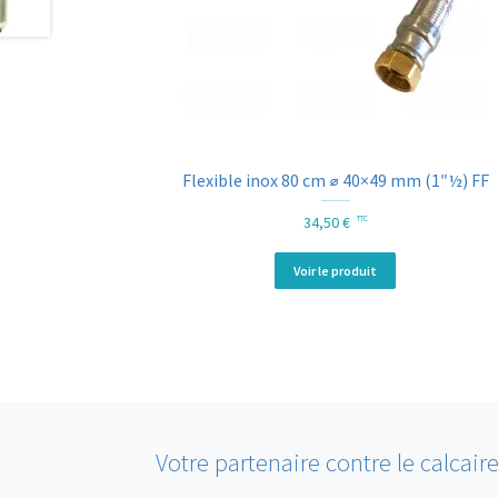
Flexible inox 80 cm ⌀ 40×49 mm (1″½) FF
34,50
€
TTC
Voir le produit
Votre partenaire contre le calcair