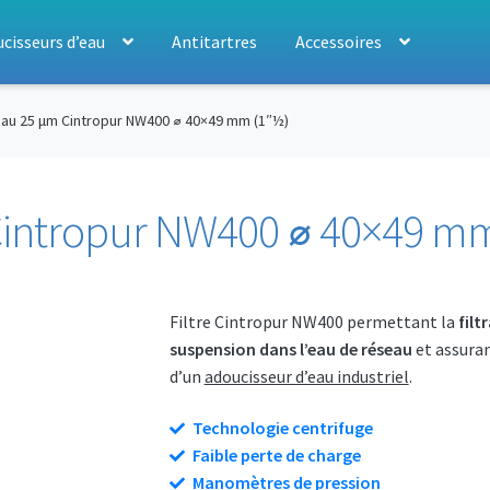
cisseurs d’eau
Antitartres
Accessoires
 eau 25 μm Cintropur NW400 ⌀ 40×49 mm (1″½)
 Cintropur NW400 ⌀ 40×49 m
Filtre Cintropur NW400 permettant la
filt
suspension dans l’eau de réseau
et assuran
d’un
adoucisseur d’eau industriel
.
Technologie centrifuge
Faible perte de charge
Manomètres de pression