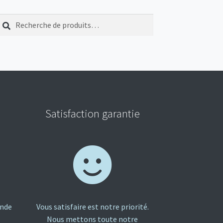
echerche
echerche
our
Satisfaction garantie
ande
Vous satisfaire est notre priorité.
Nous mettons toute notre