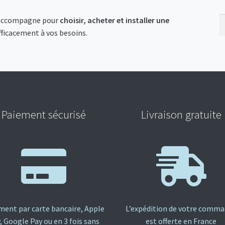
R
R
s accompagne pour
choisir, acheter et installer une
p
ficacement à vos besoins.
:
Paiement sécurisé
Livraison gratuite
ment par carte bancaire, Apple
L’expédition de votre comm
, Google Pay ou en 3 fois sans
est offerte en France