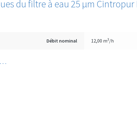
ques du filtre à eau 25 μm Cintrop
3
Débit nominal
12,00 m
/h
i…