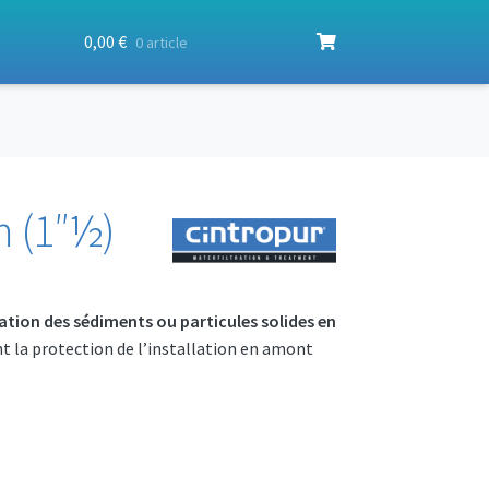
0,00
€
0 article
m (1″½)
ration des sédiments ou particules solides en
t la protection de l’installation en amont