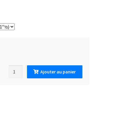
Ajouter au panier
quantité de Filtre à eau 25 μm Cintropur NW400 ⌀ 40×49 mm (1″½)