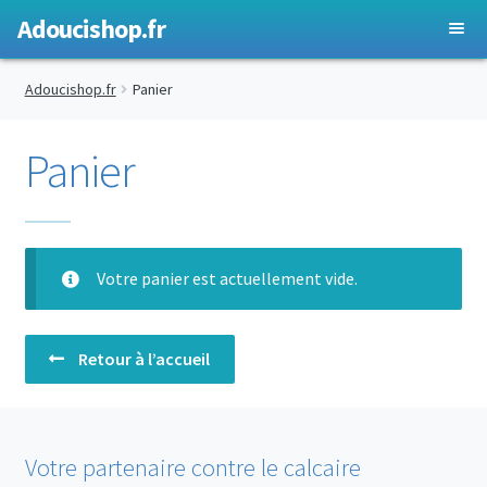
Adoucishop.fr
Ouvrir
Adoucisseurs d’eau
Adoucishop.fr
Panier
le
menu
Antitartres
Panier
enfant
Ouvrir
Accessoires
le
menu
enfant
Votre panier est actuellement vide.
Retour à l’accueil
Votre partenaire contre le calcaire