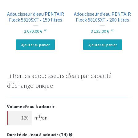
Adoucisseur d’eau PENTAIR
Adoucisseur d’eau PENTAIR
Fleck 5810SXT • 150 litres
Fleck 5810SXT • 200 litres
2 670,00
€
3 135,00
€
TTC
TTC
Ajouter au panier
Ajouter au panier
Filtrer les adoucisseurs d’eau par capacité
d’échange ionique
Volume d’eau à adoucir
3
m
/an
Dureté de l’eau à adoucir (
TH
)