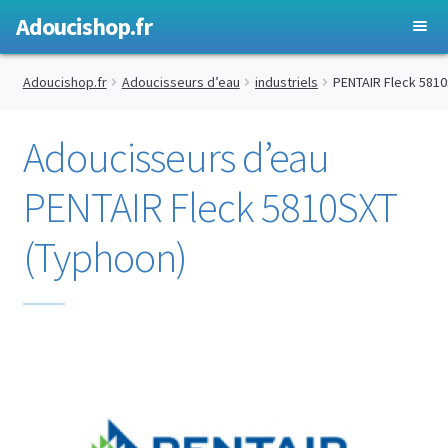
Adoucishop.fr
Ouvrir
Adoucisseurs d’eau
Adoucishop.fr
Adoucisseurs d’eau
industriels
PENTAIR Fleck 581
le
menu
Ouvrir
Adoucisseurs d’eau résidentiels
Adoucisseurs d’eau
enfant
le
menu
Ouvrir
Adoucisseurs d’eau industriels
PENTAIR Fleck 5810SXT
enfant
le
menu
PENTAIR Fleck 5600SXT
(Typhoon)
enfant
PENTAIR Fleck 5800SXT (Typhoon)
PENTAIR Fleck 5810SXT (Typhoon)
PENTAIR Fleck 5812SXT (Typhoon)