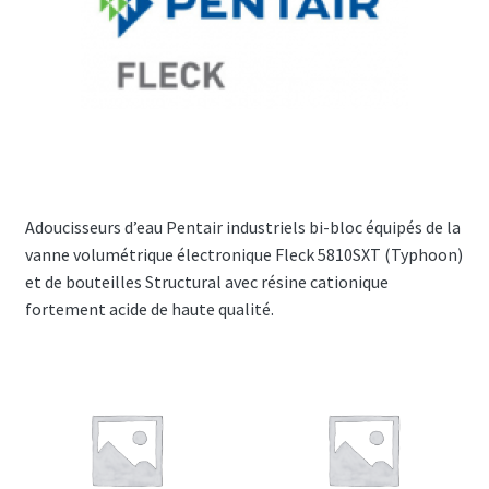
PENTAIR Fleck 9100SXT duplex
PENTAIR Fleck 9500SXT duplex
PENTAIR Fleck 2750SXT
Antitartres
Adoucisseurs d’eau Pentair industriels bi-bloc équipés de la
Ouvrir
Accessoires
vanne volumétrique électronique Fleck 5810SXT (Typhoon)
le
et de bouteilles Structural avec résine cationique
menu
fortement acide de haute qualité.
enfant