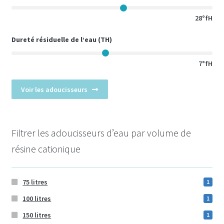
28°fH
Dureté résiduelle de l’eau (
TH
)
7°fH
Voir les adoucisseurs
Filtrer les adoucisseurs d’eau par volume de
résine cationique
75 litres
1
100 litres
1
150 litres
1