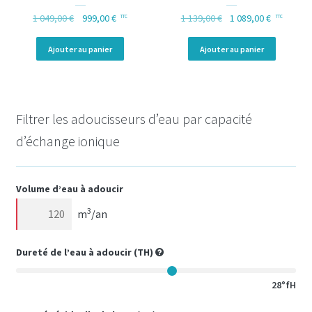
Le prix initial était : 1 049,00 €.
Le prix actuel est : 999,00 €.
Le prix initial était : 1
Le prix act
1 049,00
€
999,00
€
1 139,00
€
1 089,00
€
TTC
TTC
Ajouter au panier
Ajouter au panier
Filtrer les adoucisseurs d’eau par capacité
d’échange ionique
Volume d’eau à adoucir
3
m
/an
Dureté de l’eau à adoucir (
TH
)
28°fH