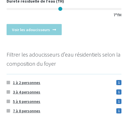
Dureté résiduelle de l’eau (
TH
)
7°fH
Voir les adoucisseurs
Filtrer les adoucisseurs d’eau résidentiels selon la
composition du foyer
1 à 2 personnes
1
3 à 4 personnes
1
5 à 6 personnes
1
7 à 8 personnes
1