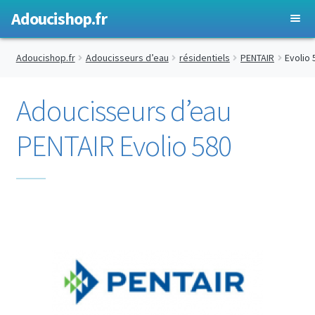
Adoucishop.fr
Ouvrir
Adoucisseurs d’eau
Adoucishop.fr
Adoucisseurs d’eau
résidentiels
PENTAIR
Evolio 
le
menu
Ouvrir
Adoucisseurs d’eau résidentiels
Adoucisseurs d’eau
enfant
le
menu
Ouvrir
PENTAIR
PENTAIR Evolio 580
enfant
le
menu
PENTAIR Silver
enfant
PENTAIR Angel
PENTAIR Evolio 580
PENTAIR Foleo