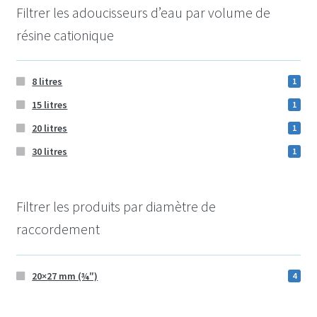
Filtrer les adoucisseurs d’eau par volume de
résine cationique
8 litres
1
15 litres
1
20 litres
1
30 litres
1
Filtrer les produits par diamètre de
raccordement
20×27 mm (¾″)
4