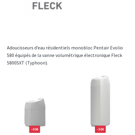
BWT AQA Perla
Ouvrir
Adoucisseurs d’eau industriels
le
menu
Antitartres
enfant
Ouvrir
Adoucisseurs d’eau résidentiels monobloc Pentair Evolio
Accessoires
le
580 équipés de la vanne volumétrique électronique Fleck
menu
5800SXT (Typhoon).
enfant
−50€
−50€