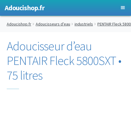
Adoucishop.fr
Ouvrir
Adoucisseurs d’eau
Adoucishop.fr
Adoucisseurs d’eau
industriels
PENTAIR Fleck 580
le
menu
Antitartres
Adoucisseur d’eau
enfant
Ouvrir
Accessoires
PENTAIR Fleck 5800SXT •
le
menu
75 litres
enfant