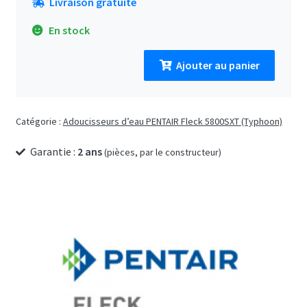
Livraison gratuite
En stock
Ajouter au panier
quantité
de
Adoucisseur
Catégorie :
Adoucisseurs d’eau PENTAIR Fleck 5800SXT (Typhoon)
d’eau
PENTAIR
Garantie :
2 ans
Fleck
(pièces, par le constructeur)
5800SXT
•
75
litres