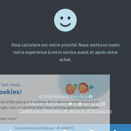
Vous satisfaire est notre priorité. Nous mettons toute
notre expérience à votre service avant et après votre
achat.
Salut, c'est nous…
les Cookies!
© 2026 Adoucisseur.shop
On a attendu d'être sûrs que le contenu de ce site vous intéresse avant de
Conçu et réalisé avec
et
par
G-ROM
vous déranger, mais on aimerait bien vous accompagner pendant votre
Conditions Générales de Vente et d’Utilisation
visite…
C'est OK pour vous?
Consentements certifiés par