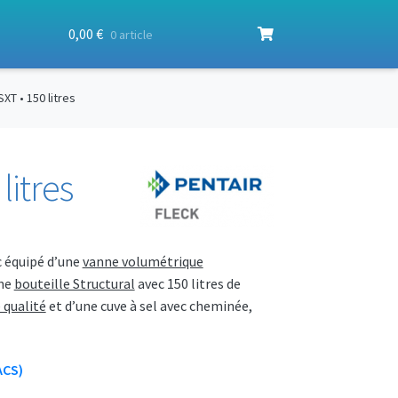
0,00
€
0 article
T • 150 litres
litres
c équipé d’une
vanne volumétrique
une
bouteille Structural
avec 150 litres de
 qualité
et d’une cuve à sel avec cheminée,
ACS)