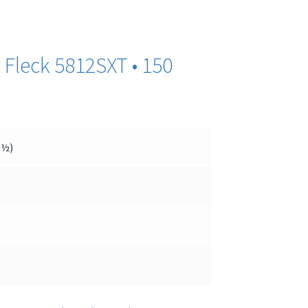
 Fleck 5812SXT • 150
″½)