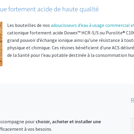
ue fortement acide de haute qualité
Les bouteilles de nos
adoucisseurs d’eau à usage commercial et
cationique fortement acide Dowex™ HCR-S/S ou Purolite® C100 (
grand pouvoir d’échange ionique ainsi qu’une résistance à toute
physique et chimique. Ces résines bénéficient d’une
ACS
délivré
de la Santé pour l’eau potable destinée à la consommation h
e
R
R
R
s accompagne pour
choisir, acheter et installer une
p
ficacement à vos besoins.