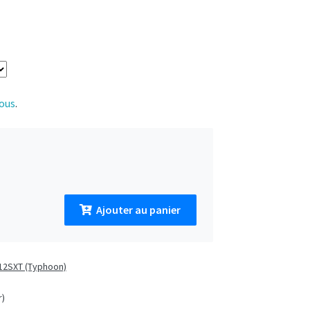
)
ous
.
Ajouter au panier
quantité de Adoucisseur d’eau PENTAIR Fleck 5812SXT • 150 lit
12SXT (Typhoon)
r)